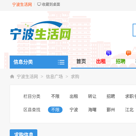
宁波生活网
收藏到桌面
首页
出租
招聘
信息分类
>
>
宁波生活网
信息广场
求购
栏目分类
不限
出租
转让
招聘
求职
区县查找
不限
宁波
海曙
鄞州
江北
求购信息