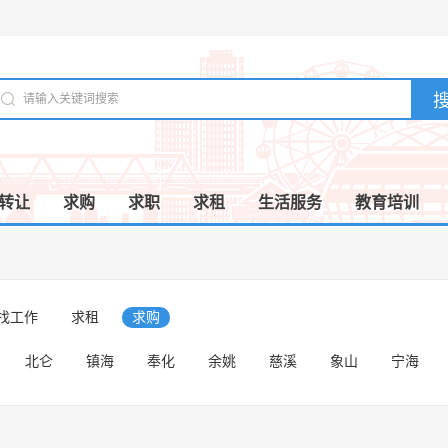
转让
求购
求职
求租
生活服务
教育培训
/找工作
求租
求购
北仑
镇海
奉化
余姚
慈溪
象山
宁海