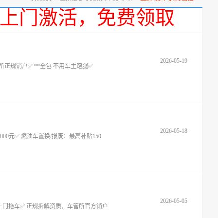
话，上门激活，免费领取
2026-05-19
正规销户✅ **全包 不用车主跑腿✅
2026-05-18
000元✅ 燃油车置换/报废：最高补贴150
2026-05-05
门拖车✅ 正规拆解资质，车管所官方销户