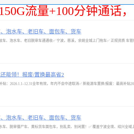
150G流量+100分钟通
车、泡水车、老旧车、面包车、货车
车、泡水车、老旧脱审车通通收✅ 宁波，慈溪，余姚全城上门拖车✅ 正规资质 车管所
贴还能领！报废/置换最高省2
：2026.1.1–12.31全年有效，年内不会中途取消✅ 新能源车置换/报废：最高补贴20
车、泡水车、老旧车、面包车、货车
水车、脱审僵尸车、黄标货车面包车，别乱卖、别闲置！✅ 覆盖宁波全境、绍兴全域上