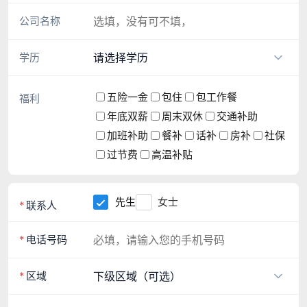
公司名称
学历
五险一金
包住
包工作餐
福利
年底双薪
周末双休
交通补助
加班补助
餐补
话补
房补
社保
过节费
高温补贴
先生
女士
联系人
电话号码
区域