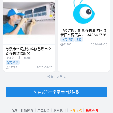
空调维修，加氟移机清洗回收
新旧空调买卖，1348662726
家电维修
北仑
11205
2024-09-20
慈溪市空调拆装维修慈溪市空
调移机维修服务
浙江省宁波市鄞州区
家电维修
14795
2025-01-25
没有更多数据
免费发布一条家电维修信息
首页
|
|
|
|
|
|
网站简介
广告服务
联系我们
网站导航
免责声明