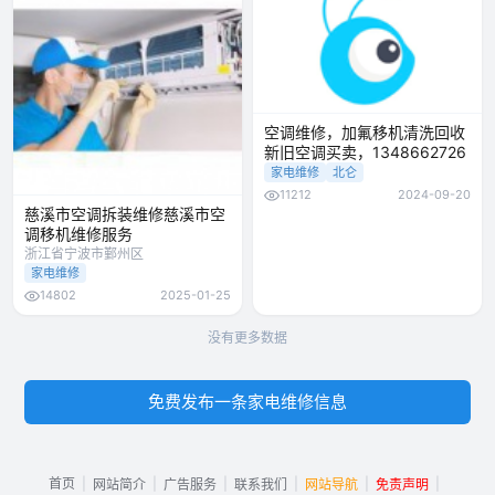
空调维修，加氟移机清洗回收
新旧空调买卖，1348662726
家电维修
北仑
11212
2024-09-20
慈溪市空调拆装维修慈溪市空
调移机维修服务
浙江省宁波市鄞州区
家电维修
14802
2025-01-25
没有更多数据
免费发布一条家电维修信息
首页
|
|
|
|
|
|
网站简介
广告服务
联系我们
网站导航
免责声明