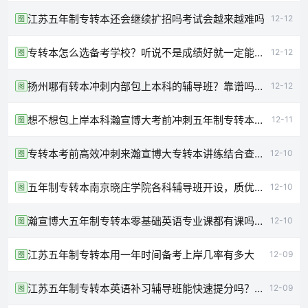
​江苏五年制专转本还会继续扩招吗考试会越来越难吗
12-12
图
专转本怎么选备考学校？听说不是成绩好就一定能考上是真的吗？
12-12
图
扬州哪有转本冲刺内部包上本科的辅导班？靠谱吗通过率咋样
12-12
图
想不想包上岸本科瀚宣博大考前冲刺五年制专转本再提高30分
12-11
图
专转本考前高效冲刺来瀚宣博大专转本讲练结合查漏补缺
12-10
图
五年制专转本南京晓庄学院各科辅导班开设，质优价廉免费试听课程
12-10
图
瀚宣博大五年制专转本零基础英语专业课都有课吗？是线下吗
12-10
图
江苏五年制专转本用一年时间备考上岸几率有多大
12-09
图
江苏五年制专转本英语补习辅导班能快速提分吗？怎么学？
12-09
图