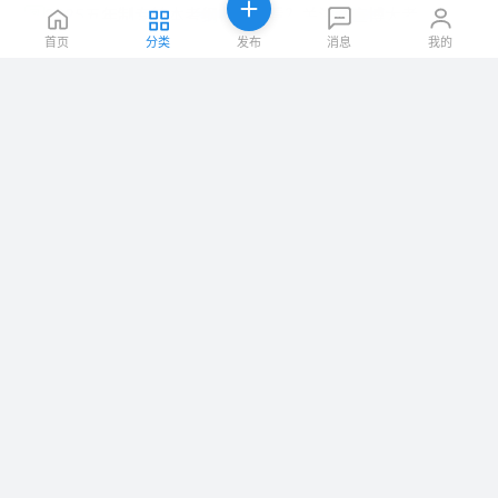
2025五年制专转本考纲在哪里看？关注瀚宣博大考纲更新早知道
12-03
图
首页
分类
发布
消息
我的
​怎么提升五年制专转本备考效率一定要报辅导班吗
12-03
图
徐州有旅游管理的五年制专转本培训辅导班吗？学什么内容？
12-02
图
江苏五年制专转本文科类专业上岸难吗？越来越卷怎么办
12-02
五年制专转本不想学本专业可以换专业跨考吗有哪些专业可以换
12-02
图
上拉加载更多
免费发布一条教育培训信息
首页
|
|
|
|
|
|
网站简介
广告服务
联系我们
网站导航
免责声明
|
|
|
|
谨防诈骗
info
category
news
store
© 2026 宁波生活网