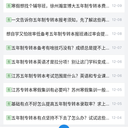
寒假想找个辅导班，徐州瀚宣博大五年制专转本费用一般是多少
12-09
图
一文告诉你五年制专转本报考须知，先了解这些再转本！
12-08
图
想自学又怕效率低备考五年制专转本报班通过率会提高吗
12-08
五年制专转本备考有啥技巧没有？成绩总是提不上去怎么办
12-07
图
五年制专转本英语才是拉分项！别让这门学科变成扯你后腿的绊脚石
12-06
图
江苏五年制专转本考试范围是什么？英语和专业课哪个难
12-06
图
江苏专转本寒假集训有必要吗？苏州寒假集训一般要多少钱
12-05
图
基础有点不好怎么提高五年制专转本录取率？求上岸经验分享
12-05
图
五年制专转本有点坚持不下去了怎么办？试试这些方法吧
12-04
图