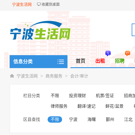
宁波生活网
收藏到桌面
首页
出租
招聘
信息分类
>
>
宁波生活网
商务服务
会计/审计
栏目分类
不限
投资理财
机票/签证
招商
律师服务
翻译/速记
鲜花/盆景
区县查找
不限
宁波
海曙
鄞州
江北