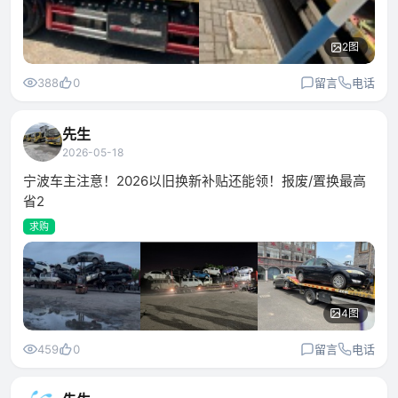
2图
388
0
留言
电话
先生
2026-05-18
宁波车主注意！2026以旧换新补贴还能领！报废/置换最高
省2
求购
4图
459
0
留言
电话