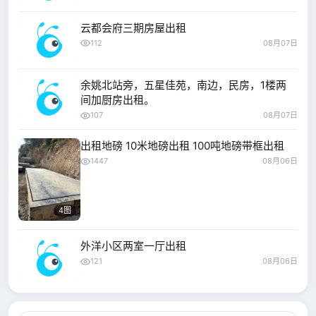
云都会府三期房屋出租
112
08月07日
余姚北站旁，五星佳苑，南边，民房，1楼两
间加厨房出租。
107
08月07日
出租地磅 10米地磅出租 100吨地磅带框出租
1447
08月06日
4图
外洋小区两室一厅出租
121
08月06日