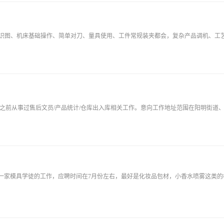
纸识图、机床基础操作、简单对刀、量具使用、工件常规装夹都会，复杂产品调机、工
。之前从事过售后文员/产品统计/仓库出入库相关工作。意向工作地址范围在阳明街道
一家模具学徒的工作，应聘时间在7月份左右，最好是化妆品包材，小香水喷雾这类的