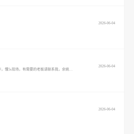
2026-06-04
2026-06-04
本人46岁，湖南湘西人，共做过15年以上注塑，汽配内饰件和喷雾产品，会使用单双臂机械手希望在梨州街道或兰街道找一份长白班工作，懂5s现场，有需要的老板请联系我，余姚南站附
2026-06-04