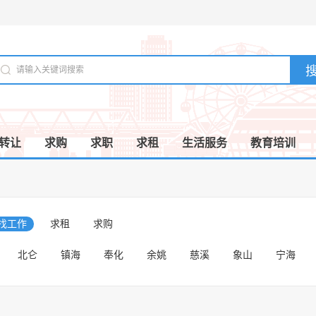
转让
求购
求职
求租
生活服务
教育培训
/找工作
求租
求购
北仑
镇海
奉化
余姚
慈溪
象山
宁海