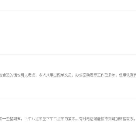
位合适的话也可以考虑，本人从事过跟单文员，办公室助理等工作已多年，做事认真
星期一至星期五，上午八点半至下午三点半的兼职。有时电话可能接不到可加微信联系