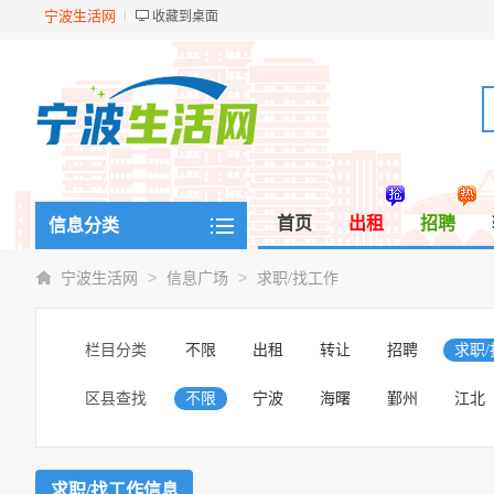
宁波生活网
收藏到桌面
首页
出租
招聘
信息分类
>
>
宁波生活网
信息广场
求职/找工作
栏目分类
不限
出租
转让
招聘
求职
区县查找
不限
宁波
海曙
鄞州
江北
求职/找工作信息