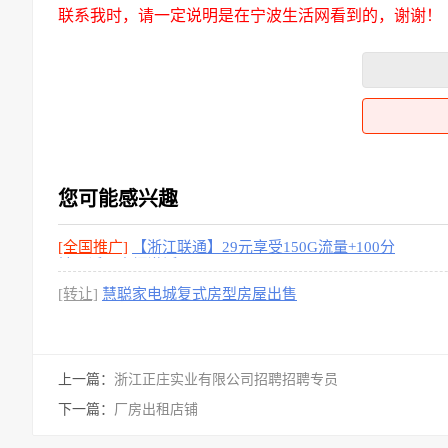
联系我时，请一定说明是在宁波生活网看到的，谢谢！
您可能感兴趣
[全国推广]
【浙江联通】29元享受150G流量+100分
钟通话，上门激活
[1图]
[转让]
慧聪家电城复式房型房屋出售
上一篇：
浙江正庄实业有限公司招聘招聘专员
下一篇：
厂房出租店铺