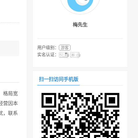
梅先生
用户级别：
游客
实名认证：
扫一扫访问手机版
，格局宽
经营因本
扰，联系