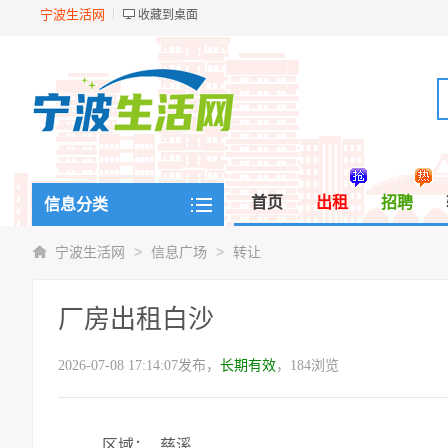
宁波生活网
收藏到桌面
首页
出租
招聘
信息分类
>
>
宁波生活网
信息广场
转让
厂房出租白沙
2026-07-08 17:14:07发布，
长期有效
，184浏览
区域：
慈溪