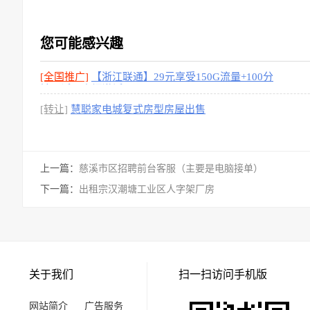
您可能感兴趣
[全国推广]
【浙江联通】29元享受150G流量+100分
钟通话，上门激活
[1图]
[转让]
慧聪家电城复式房型房屋出售
上一篇：
慈溪市区招聘前台客服（主要是电脑接单）
下一篇：
出租宗汉潮塘工业区人字架厂房
关于我们
扫一扫访问手机版
网站简介
广告服务