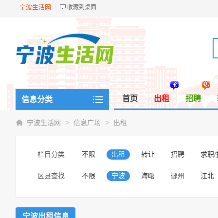
宁波生活网
收藏到桌面
首页
出租
招聘
信息分类
>
>
宁波生活网
信息广场
出租
栏目分类
不限
出租
转让
招聘
求职
区县查找
不限
宁波
海曙
鄞州
江北
宁波出租信息