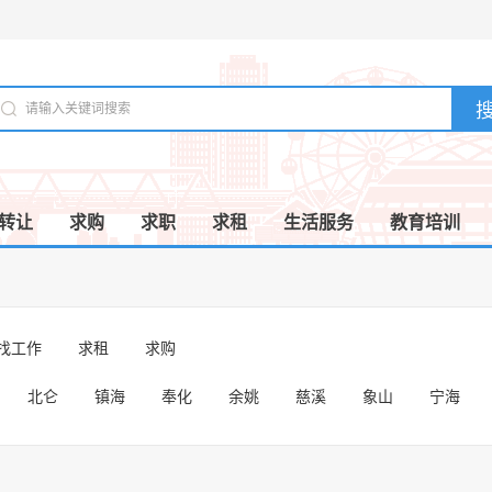
转让
求购
求职
求租
生活服务
教育培训
/找工作
求租
求购
北仑
镇海
奉化
余姚
慈溪
象山
宁海