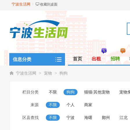
宁波生活网
收藏到桌面
首页
出租
招聘
信息分类
>
>
宁波生活网
宠物
狗狗
栏目分类
不限
狗狗
猫猫/其他宠物
宠物
来源
不限
个人
商家
区县查找
不限
宁波
海曙
鄞州
江北