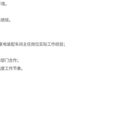
环境。
体绩效。
小家电装配车间主任岗位实际工作经验；
跨部门合作；
强度工作节奏。