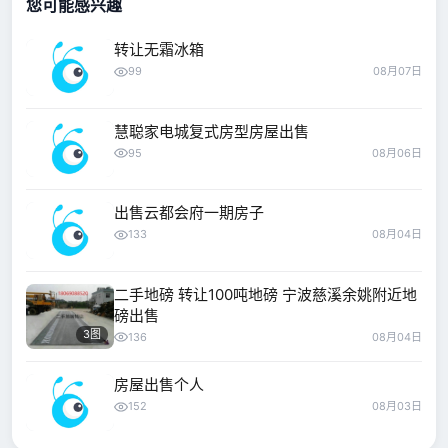
您可能感兴趣
转让无霜冰箱
99
08月07日
慧聪家电城复式房型房屋出售
95
08月06日
出售云都会府一期房子
133
08月04日
二手地磅 转让100吨地磅 宁波慈溪余姚附近地
磅出售
3图
136
08月04日
房屋出售个人
152
08月03日