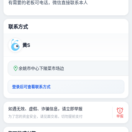
有需要的老板可电话，微信直接联系本人
联系方式
黄S
余姚市中心下陵菜市场边
登录后可查看联系方式
如遇无效、虚假、诈骗信息，请立即举报
举报
为了您的资金安全，请见面交易，切勿提前支付