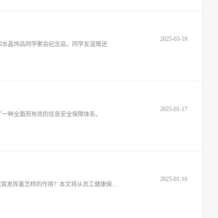
2025-03-19
和水晶饰品同学聚会纪念品，同学友谊赠送
2025-01-17
了一种全面而有效的信息安全保障体系。
2025-01-16
在日益注重社会责任和可持续发展的今天，企业中的HSE（健康、安全与环境）管理已经成为了不可或缺的一环。那么，HSE在企业中究竟发挥着怎样的作用？本文将从员工健康保护、