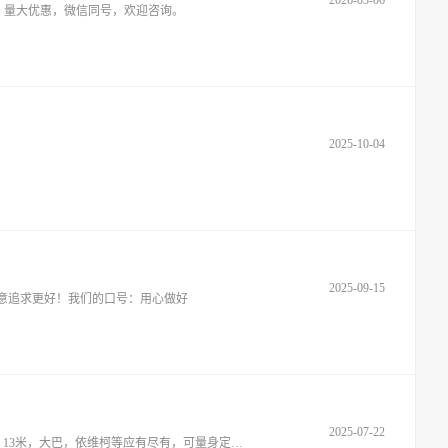
2026-03-06
，量大优惠，微信同号，欢迎咨询。
2025-10-04
2025-09-15
寓意追求更好！我们的口号：用心做好
2025-07-22
常年出租出售各类大小篷车，LED广告宣传车，舞台车，路演车，车辆种类多，车型全，小型售货展示车，4.2米，6.8米，7.6米，9.6米，13米，大巴，依维柯等应有尽有，可量身定制，可自带发电机，全新P