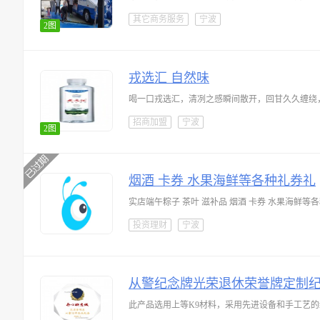
其它商务服务
宁波
2图
戎选汇 自然味
喝一口戎选汇，清冽之感瞬间散开，回甘久久缠绕，每
招商加盟
宁波
2图
烟酒 卡券 水果海鲜等各种礼券礼
实店端午粽子 茶叶 滋补品 烟酒 卡券 水果海鲜等
投资理财
宁波
从警纪念牌光荣退休荣誉牌定制
此产品选用上等K9材料，采用先进设备和手工艺