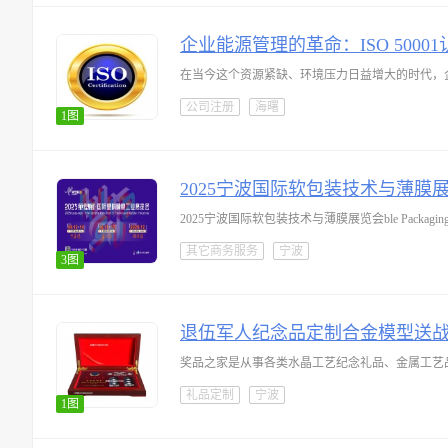
企业能源管理的革命：ISO 500
在当今这个资源紧缺、环境压力日益增大的时代，企
公司注册
海曙
1图
2025宁波国际软包装技术与薄膜
2025宁波国际软包装技术与薄膜展览会ble Packaging 
其它商务服务
宁波
3图
退伍军人纪念品定制合金模型送
奖品之家是从事各类水晶工艺纪念礼品、金属工艺
礼品定制
宁波
1图