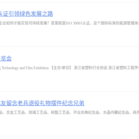
01认证引领绿色发展之路
业如何才能实现可持续发展？答案就是ISO 50001认证。这个国际标准的能源管理
展览会
Technology and Film Exhibition 【主办/单位】 浙江省塑料行业协会 浙江省塑料工程
战友留念老兵退役礼物摆件纪念兄弟
品、合金工艺品、琉璃工艺品、树脂工艺品、开业庆典纪念品、水晶内雕纪念品、商务