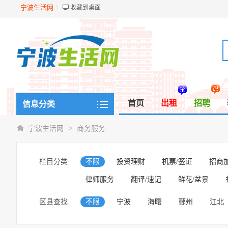
宁波生活网
收藏到桌面
首页
出租
招聘
信息分类
>
宁波生活网
商务服务
栏目分类
不限
投资理财
机票/签证
招商
律师服务
翻译/速记
鲜花/盆景
区县查找
不限
宁波
海曙
鄞州
江北