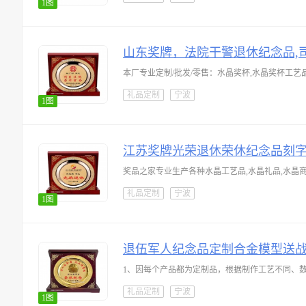
1图
山东奖牌，法院干警退休纪念品,
本厂专业定制/批发/零售：水晶奖杯,水晶奖杯工艺品
礼品定制
宁波
1图
江苏奖牌光荣退休荣休纪念品刻
奖品之家专业生产各种水晶工艺品,水晶礼品,水晶商
礼品定制
宁波
1图
退伍军人纪念品定制合金模型送
1、因每个产品都为定制品，根据制作工艺不同、数量不同
礼品定制
宁波
1图