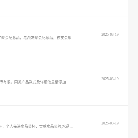
2025-03-19
奖品之家品公司专营，奖牌制作，授权牌厂家、比赛奖品，比赛奖杯奖牌，颁奖奖杯制作，表彰奖杯奖牌定做，同学聚会纪念品，老同学聚会纪念品，老战友聚会纪念品，校友会聚会纪念品，校
2025-03-19
上传有限，同类产品款式及详细信息请添加
2025-03-19
我厂大量生产水晶奖杯，有高尔夫球水晶奖杯，优 秀员工水晶奖杯，十大杰出青年奖杯，组织奖杯，热心公益水晶奖杯，运动会水晶奖杯，个人先进水晶奖杯，贡献水晶奖牌,水晶选美奖杯