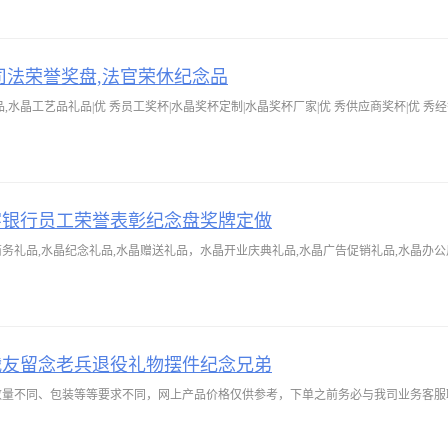
司法荣誉奖盘,法官荣休纪念品
,水晶工艺品礼品|优 秀员工奖杯|水晶奖杯定制|水晶奖杯厂家|优 秀供应商奖杯|优 秀
字银行员工荣誉表彰纪念盘奖牌定做
务礼品,水晶纪念礼品,水晶赠送礼品，水晶开业庆典礼品,水晶广告促销礼品,水晶办公用
战友留念老兵退役礼物摆件纪念兄弟
、包装等等要求不同，网上产品价格仅供参考，下单之前务必与我司业务客服联系 QQ：273