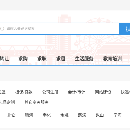
转让
求购
求职
求租
生活服务
教育培训
加盟
担保/贷款
公司注册
会计/审计
网站建设
快递
礼品定制
其它商务服务
北仑
镇海
奉化
余姚
慈溪
象山
宁海