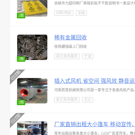
余姚市力超印刷厂承接彩贴不干胶说明书一类设计
印刷/喷绘
余姚
2图
稀有金属回收
钕铁硼强磁上门回收
其它商务服务
宁波
2图
插入式风机 省空间 强风效 静音运
河南若思机械有限公司是一家专注于各类风机产品
其它商务服务
北仑
2图
厂家直销出租大小篷车 移动宣传