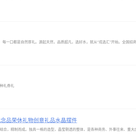
一口都是自然厚礼。源起天然，品质超凡，选好水，就从“戎选汇”开始。全国招商热线：1
各种礼券礼
纪念品荣休礼物创意礼品水晶摆件
的结合，精制而成。独具一格的造型，晶莹剔透的整体，是各种商务、外事往来、重大