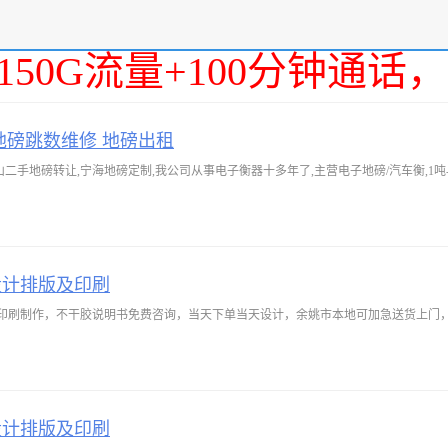
150G流量+100分钟通
地磅跳数维修 地磅出租
二手地磅转让,宁海地磅定制,我公司从事电子衡器十多年了,主营电子地磅/汽车衡,1吨-
设计排版及印刷
印刷制作，不干胶说明书免费咨询，当天下单当天设计，余姚市本地可加急送货上门
设计排版及印刷