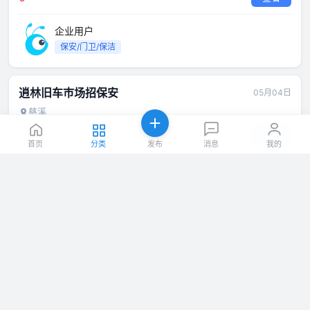
企业用户
保安/门卫/保洁
逍林旧车巿场招保安
05月04日
慈溪
0
查看
首页
分类
发布
消息
我的
企业用户
保安/门卫/保洁
宁波永基精密科技有限公司招聘门卫
05月04日
余姚
0
查看
企业用户