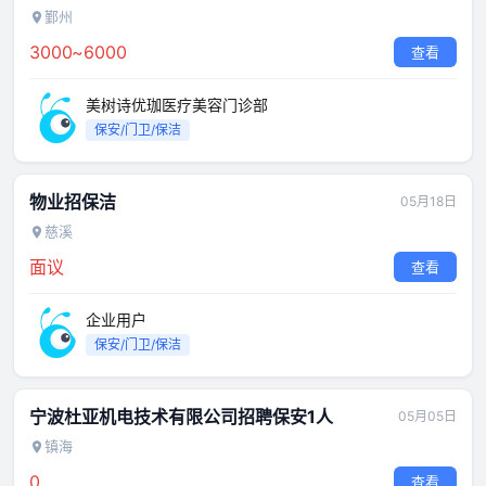
鄞州
3000~6000
查看
美树诗优珈医疗美容门诊部
保安/门卫/保洁
物业招保洁
05月18日
慈溪
面议
查看
企业用户
保安/门卫/保洁
宁波杜亚机电技术有限公司招聘保安1人
05月05日
镇海
0
查看