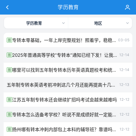
学历教育
学历教育
地区
专转本零基础，一年上岸完整规划！照着学，稳稳上岸
03-05
图
2025年普通高等学校“专转本”通知已经下发！让我们来看看吧
12-14
图
​哪里可以找到五年制专转本历年英语真题校考和统考比哪个难
12-14
图
五年制专转本英语考前冲刺这几个月还能再提高十几分吗
12-13
​江苏五年制专转本还会继续扩招吗考试会越来越难吗
12-12
图
专转本怎么选备考学校？听说不是成绩好就一定能考上是真的吗？
12-12
图
扬州哪有转本冲刺内部包上本科的辅导班？靠谱吗通过率咋样
12-12
图