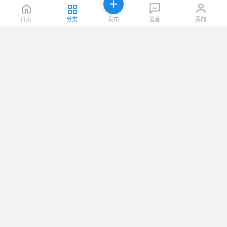
江苏五年制专转本文科类专业上岸难吗？越来越卷怎么办
12-02
首页
分类
发布
消息
我的
五年制专转本不想学本专业可以换专业跨考吗有哪些专业可以换
12-02
图
盐城瀚宣博大五年制专转本周末寒假集训辅导全天课助力本科
12-01
江苏五年制专转本为什么要提前备考？真的能提升成绩吗？
12-01
图
江苏五年制专转本高分备考大揭秘！想上岸就进来
12-01
图
上拉加载更多
免费发布一条学历教育信息
首页
|
|
|
|
|
|
网站简介
广告服务
联系我们
网站导航
免责声明
|
|
|
|
谨防诈骗
info
category
news
store
© 2026 宁波生活网