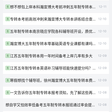
想不想包上岸本科瀚宣博大考前冲刺五年制专转本再提高30分
12-11
图
专转本考前高效冲刺来瀚宣博大专转本讲练结合查漏补缺
12-10
图
五年制专转本南京晓庄学院各科辅导班开设，质优价廉免费试听课程
12-10
图
瀚宣博大五年制专转本零基础英语专业课都有课吗？是线下吗
12-10
图
江苏五年制专转本用一年时间备考上岸几率有多大
12-09
图
江苏五年制专转本英语补习辅导班能快速提分吗？怎么学？
12-09
图
寒假想找个辅导班，徐州瀚宣博大五年制专转本费用一般是多少
12-09
图
一文告诉你五年制专转本报考须知，先了解这些再转本！
12-08
图
想自学又怕效率低备考五年制专转本报班通过率会提高吗
12-08