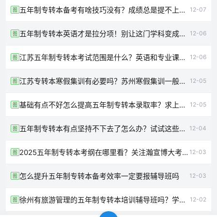
五年制专转本备考有啥技巧没有？成绩总是提不上去怎么办
12-07
图
五年制专转本英语才是拉分项！别让这门学科变成扯你后腿的绊脚石
12-06
图
江苏五年制专转本考试范围是什么？英语和专业课哪个难
12-06
图
江苏专转本寒假集训有必要吗？苏州寒假集训一般要多少钱
12-05
图
基础有点不好怎么提高五年制专转本录取率？求上岸经验分享
12-05
图
五年制专转本有点坚持不下去了怎么办？试试这些方法吧
12-04
图
2025五年制专转本考纲在哪里看？关注瀚宣博大考纲更新早知道
12-03
图
​怎么提升五年制专转本备考效率一定要报辅导班吗
12-03
图
徐州有旅游管理的五年制专转本培训辅导班吗？学什么内容？
12-02
图