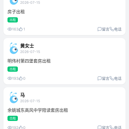
2026-07-15
房子出租
出租
163
1
留言
电话
黄女士
2026-07-15
明伟村第四堡套房出租
出租
193
0
留言
电话
马
2026-07-15
余姚城东高风中学陪读套房出租
出租
192
0
留言
电话