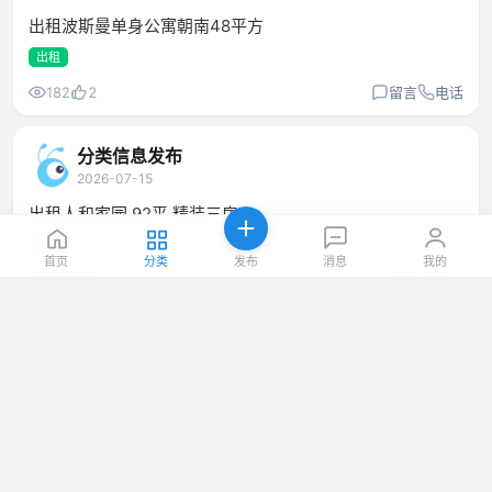
出租波斯曼单身公寓朝南48平方
出租
182
2
留言
电话
分类信息发布
2026-07-15
出租人和家园 92平 精装三房
出租
首页
分类
发布
消息
我的
169
1
留言
电话
分类信息发布
2026-07-15
孙塘北路厂房出租
出租
175
2
留言
电话