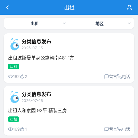
出租
出租
地区
分类信息发布
2026-07-15
出租波斯曼单身公寓朝南48平方
出租
182
2
留言
电话
分类信息发布
2026-07-15
出租人和家园 92平 精装三房
出租
169
1
留言
电话