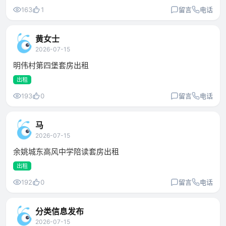
163
1
留言
电话
黄女士
2026-07-15
明伟村第四堡套房出租
出租
193
0
留言
电话
马
2026-07-15
余姚城东高风中学陪读套房出租
出租
192
0
留言
电话
分类信息发布
2026-07-15