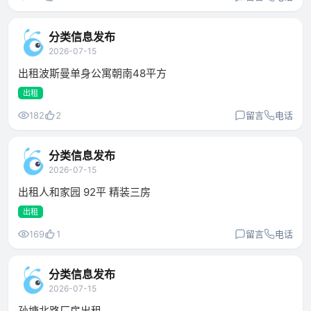
分类信息发布
2026-07-15
出租波斯曼单身公寓朝南48平方
出租
182
2
留言
电话
分类信息发布
2026-07-15
出租人和家园 92平 精装三房
出租
169
1
留言
电话
分类信息发布
2026-07-15
孙塘北路厂房出租