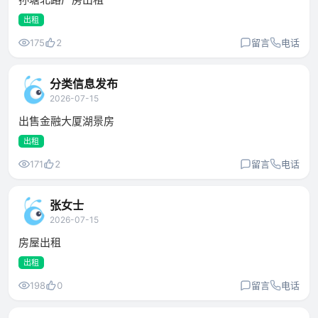
出租
175
2
留言
电话
分类信息发布
2026-07-15
出售金融大厦湖景房
出租
171
2
留言
电话
张女士
2026-07-15
房屋出租
出租
198
0
留言
电话