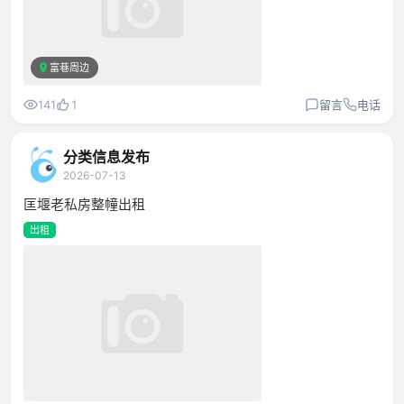
富巷周边
141
1
留言
电话
分类信息发布
2026-07-13
匡堰老私房整幢出租
出租