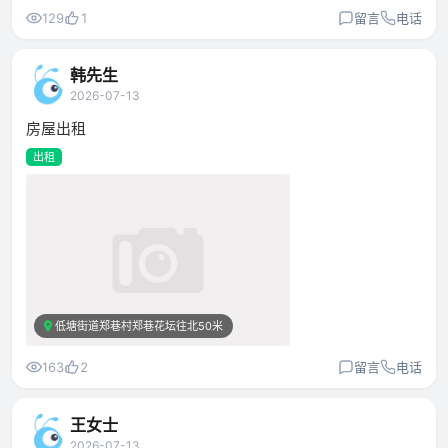
129
1
留言
电话
韩先生
2026-07-13
房屋出租
出租
低塘街道郑巷村郑巷花坛往北50米
163
2
留言
电话
王女士
2026-07-13