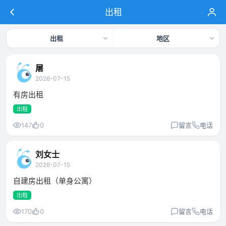
出租
出租
地区
屠
2026-07-15
有房出租
出租
147
0
留言
电话
刘女士
2026-07-15
自建房出租（单身公寓）
出租
170
0
留言
电话