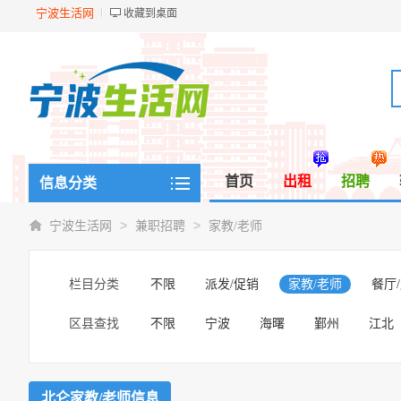
宁波生活网
收藏到桌面
首页
出租
招聘
信息分类
>
>
宁波生活网
兼职招聘
家教/老师
栏目分类
不限
派发/促销
家教/老师
餐厅
区县查找
不限
宁波
海曙
鄞州
江北
北仑家教/老师信息