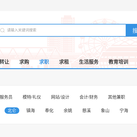
转让
求购
求职
求租
生活服务
教育培训
/服务员
模特/礼仪
网站/设计
会计/财务
其他兼职
北仑
镇海
奉化
余姚
慈溪
象山
宁海