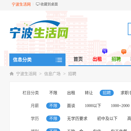
宁波生活网
收藏到桌面
首页
出租
招聘
信息分类
>
>
宁波生活网
信息广场
招聘
栏目分类
不限
出租
转让
招聘
求职
月薪
不限
面谈
1000以下
1000~2000
学历
不限
无学历要求
初中及以下