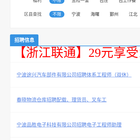
福利
不限
五险一金
包住
包工作餐
区县查找
不限
宁波
海曙
鄞州
江北
招聘信息
【浙江联通】29元享受
宁波途兴汽车部件有限公司招聘体系工程师（双休）
春晓物流仓库招聘配载、理货员、叉车工
宁波品胜电子科技有限公司招聘电子工程师助理