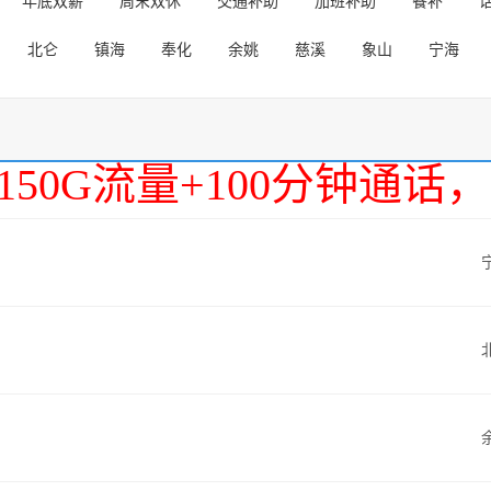
年底双薪
周末双休
交通补助
加班补助
餐补
北仑
镇海
奉化
余姚
慈溪
象山
宁海
150G流量+100分钟通