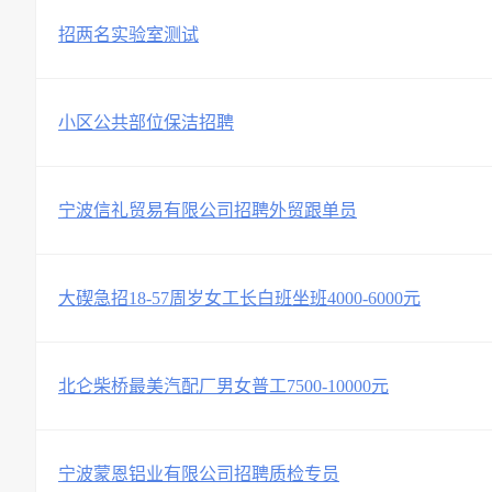
招两名实验室测试
小区公共部位保洁招聘
宁波信礼贸易有限公司招聘外贸跟单员
大碶急招18-57周岁女工长白班坐班4000-6000元
北仑柴桥最美汽配厂男女普工7500-10000元
宁波蒙恩铝业有限公司招聘质检专员