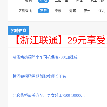
福利
不限
五险一金
包住
包工作餐
区县查找
不限
宁波
海曙
鄞州
江北
招聘信息
【浙江联通】29元享受
慈溪余姚招聘小车司机保底7500加提成
横河镇招聘暑期兼职教师若干名
北仑柴桥最美汽配厂男女普工7500-10000元