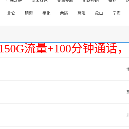
年底双薪
周末双休
交通补助
加班补助
餐补
北仑
镇海
奉化
余姚
慈溪
象山
宁海
150G流量+100分钟通