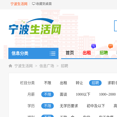
宁波生活网
收藏到桌面
首页
出租
招聘
信息分类
>
>
宁波生活网
信息广场
招聘
栏目分类
不限
出租
转让
招聘
求职
月薪
不限
面谈
1000以下
1000~2000
学历
不限
无学历要求
初中及以下