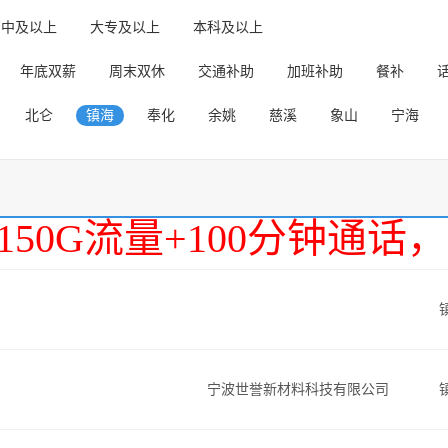
高中及以上
大专及以上
本科及以上
年底双薪
周末双休
交通补助
加班补助
餐补
北仑
镇海
奉化
余姚
慈溪
象山
宁海
150G流量+100分钟通
宁波世誉新材料科技有限公司