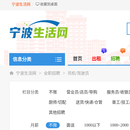
宁波生活网
收藏到桌面
首页
出租
招聘
信息分类
>
>
宁波生活网
全职招聘
司机/驾驶员
栏目分类
不限
营业员/店员/导购
服务员/收银
厨师/切配
送货/快递/仓管
普工/技工
其他招聘
月薪
不限
面谈
1000以下
1000~2000