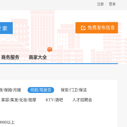
注册
登录
免费发布信息
商务服务
商家大全
政/保姆/月嫂
司机/驾驶员
保安/门卫/保洁
美容/美发/化妆/按摩
KTV/酒吧
人才招聘会
0000以上