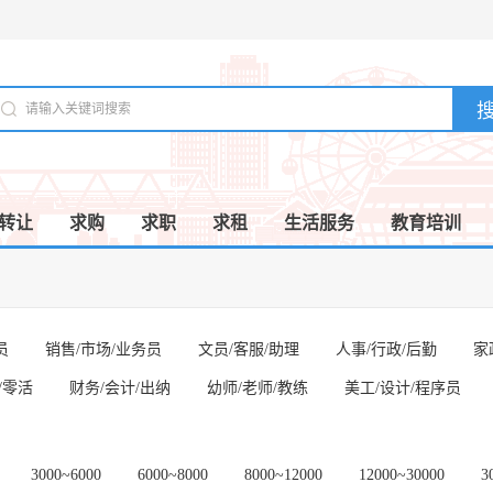
转让
求购
求职
求租
生活服务
教育培训
员
销售/市场/业务员
文员/客服/助理
人事/行政/后勤
家
/零活
财务/会计/出纳
幼师/老师/教练
美工/设计/程序员
3000~6000
6000~8000
8000~12000
12000~30000
3