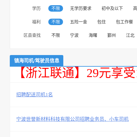
学历
不限
无学历要求
初中及以下
福利
不限
五险一金
包住
包工作餐
区县查找
不限
宁波
海曙
鄞州
江北
镇海司机/驾驶员信息
【浙江联通】29元享受
招聘配送司机1名
宁波世誉新材料科技有限公司招聘业务员、小车司机